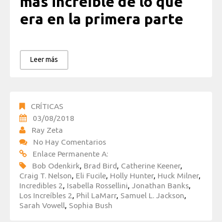
más increíble de lo que
era en la primera parte
Leer más
CRÍTICAS
03/08/2018
Ray Zeta
No Hay Comentarios
Enlace Permanente A:
Bob Odenkirk
,
Brad Bird
,
Catherine Keener
,
Craig T. Nelson
,
Eli Fucile
,
Holly Hunter
,
Huck Milner
,
Incredibles 2
,
Isabella Rossellini
,
Jonathan Banks
,
Los Increíbles 2
,
Phil LaMarr
,
Samuel L. Jackson
,
Sarah Vowell
,
Sophia Bush