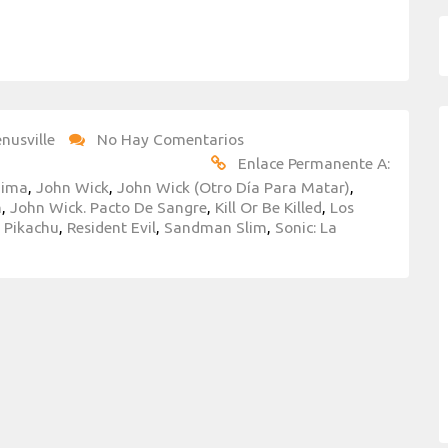
nusville
No Hay Comentarios
Enlace Permanente A:
hima
,
John Wick
,
John Wick (Otro Día Para Matar)
,
m
,
John Wick. Pacto De Sangre
,
Kill Or Be Killed
,
Los
 Pikachu
,
Resident Evil
,
Sandman Slim
,
Sonic: La