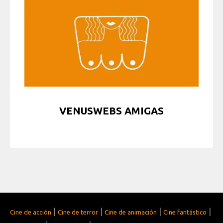
VENUSWEBS AMIGAS
|
|
|
|
Cine de acción
Cine de terror
Cine de animación
Cine fantástico