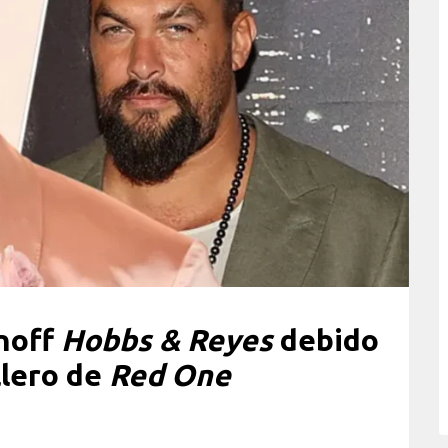
inoff
Hobbs & Reyes
debido
llero de
Red One