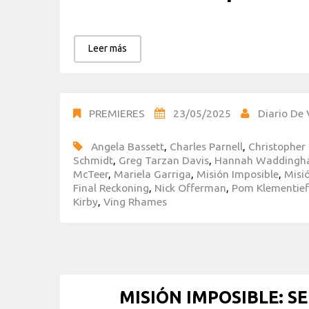
Leer más
PREMIERES
23/05/2025
Diario De 
Angela Bassett
,
Charles Parnell
,
Christopher
Schmidt
,
Greg Tarzan Davis
,
Hannah Wadding
McTeer
,
Mariela Garriga
,
Misión Imposible
,
Misió
Final Reckoning
,
Nick Offerman
,
Pom Klementief
Kirby
,
Ving Rhames
MISIÓN IMPOSIBLE: SE