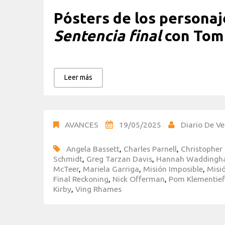
Pósters de los persona
Sentencia final
con Tom 
Leer más
AVANCES
19/05/2025
Diario De Ve
Angela Bassett
,
Charles Parnell
,
Christopher
Schmidt
,
Greg Tarzan Davis
,
Hannah Wadding
McTeer
,
Mariela Garriga
,
Misión Imposible
,
Misió
Final Reckoning
,
Nick Offerman
,
Pom Klementief
Kirby
,
Ving Rhames