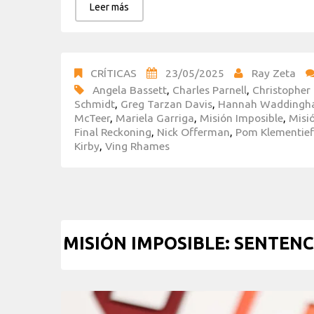
Leer más
CRÍTICAS
23/05/2025
Ray Zeta
Angela Bassett
,
Charles Parnell
,
Christopher
Schmidt
,
Greg Tarzan Davis
,
Hannah Wadding
McTeer
,
Mariela Garriga
,
Misión Imposible
,
Misió
Final Reckoning
,
Nick Offerman
,
Pom Klementief
Kirby
,
Ving Rhames
MISIÓN IMPOSIBLE: SENTENCIA