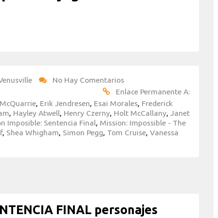
Venusville
No Hay Comentarios
Enlace Permanente A:
 McQuarrie
,
Erik Jendresen
,
Esai Morales
,
Frederick
ham
,
Hayley Atwell
,
Henry Czerny
,
Holt McCallany
,
Janet
n Imposible: Sentencia Final
,
Mission: Impossible - The
f
,
Shea Whigham
,
Simon Pegg
,
Tom Cruise
,
Vanessa
NTENCIA FINAL personajes