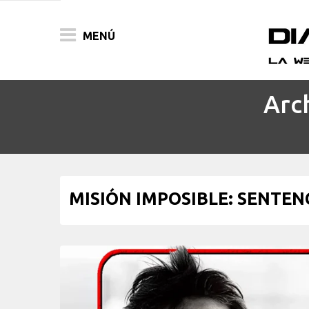
MENÚ
Arc
ACTUALIDAD
PELÍCULAS
PRENSA
MISIÓN IMPOSIBLE: SENTENCIA
FESTIVALES