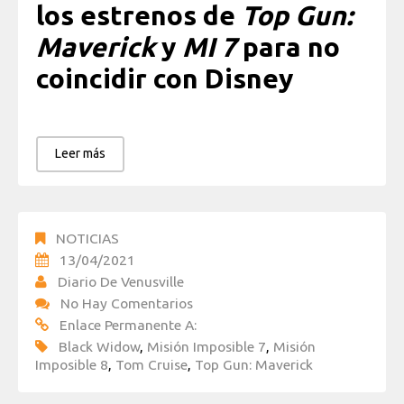
los estrenos de
Top Gun:
Maverick
y
MI 7
para no
coincidir con Disney
Leer más
NOTICIAS
13/04/2021
Diario De Venusville
No Hay Comentarios
Enlace Permanente A:
Black Widow
,
Misión Imposible 7
,
Misión
Imposible 8
,
Tom Cruise
,
Top Gun: Maverick