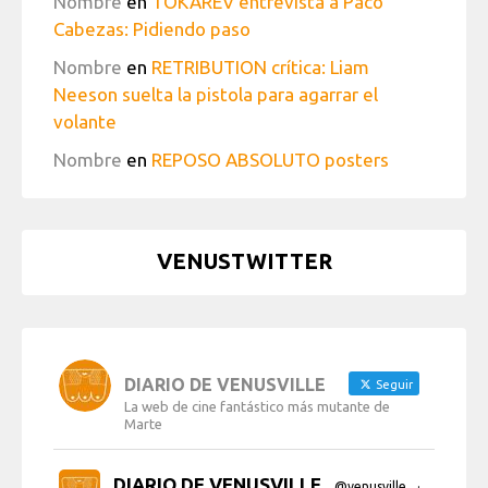
Nombre
en
TOKAREV entrevista a Paco
Cabezas: Pidiendo paso
Nombre
en
RETRIBUTION crítica: Liam
Neeson suelta la pistola para agarrar el
volante
Nombre
en
REPOSO ABSOLUTO posters
VENUSTWITTER
DIARIO DE VENUSVILLE
Seguir
La web de cine fantástico más mutante de
Marte
DIARIO DE VENUSVILLE
@venusville
·