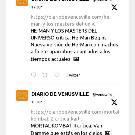
17 Jun
https://diariodevenusville.com/he-
man-y-los-masters-del-univ...
HE-MAN Y LOS MÁSTERS DEL
UNIVERSO crítica: He-Man Begins
Nueva versión de He-Man con machos
alfa en taparrabos adaptados a los
tiempos actuales
Twitter
DIARIO DE VENUSVILLE
@venusville
·
10 Jun
https://diariodevenusville.com/mortal-
kombat-2-critica-karl-...
MORTAL KOMBAT II crítica: Van
Damme que estás en los cielos