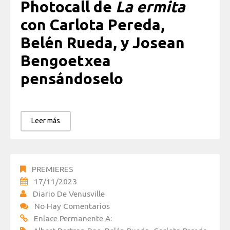
Photocall de
La ermita
con Carlota Pereda,
Belén Rueda, y Josean
Bengoetxea
pensándoselo
Leer más
PREMIERES
17/11/2023
Diario De Venusville
No Hay Comentarios
Enlace Permanente A: