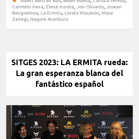
Albert Bertran Bas
,
Belén Rueda
,
Carlota Pereda
,
Carmelo Viera
,
Elena Irureta
,
Jon Olivares
,
Josean
Bengoetxea
,
La Ermita
,
Loreto Mauleón
,
Maia
Zaitegi
,
Nagore Aranburu
SITGES 2023: LA ERMITA rueda:
La gran esperanza blanca del
fantástico español