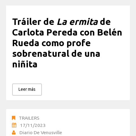
Tráiler de
La ermita
de
Carlota Pereda con Belén
Rueda como profe
sobrenatural de una
niñita
Leer más
TRAILERS
17/11/2023
Diario De Venusville