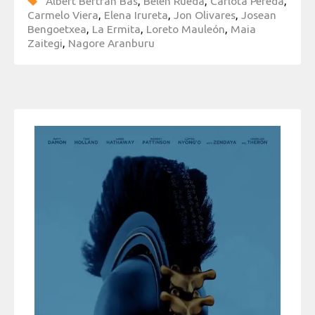
Albert Bertran Bas
,
Belén Rueda
,
Carlota Pereda
,
Carmelo Viera
,
Elena Irureta
,
Jon Olivares
,
Josean
Bengoetxea
,
La Ermita
,
Loreto Mauleón
,
Maia
Zaitegi
,
Nagore Aranburu