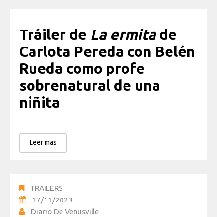
Tráiler de
La ermita
de
Carlota Pereda con Belén
Rueda como profe
sobrenatural de una
niñita
Leer más
TRAILERS
17/11/2023
Diario De Venusville