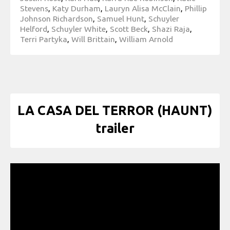
Stevens
,
Katy Durham
,
Lauryn Alisa McClain
,
Phillip
Johnson Richardson
,
Samuel Hunt
,
Schuyler
Helford
,
Schuyler White
,
Scott Beck
,
Shazi Raja
,
Terri Partyka
,
Will Brittain
,
William Arnold
LA CASA DEL TERROR (HAUNT)
trailer