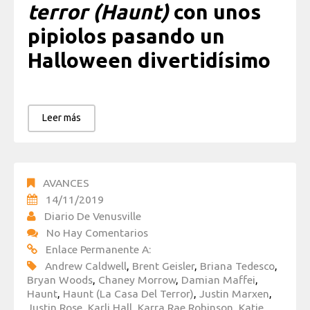
terror
(Haunt)
con unos
pipiolos pasando un
Halloween divertidísimo
Leer más
AVANCES
14/11/2019
Diario De Venusville
No Hay Comentarios
Enlace Permanente A:
Andrew Caldwell
,
Brent Geisler
,
Briana Tedesco
,
Bryan Woods
,
Chaney Morrow
,
Damian Maffei
,
Haunt
,
Haunt (La Casa Del Terror)
,
Justin Marxen
,
Justin Rose
,
Karli Hall
,
Karra Rae Robinson
,
Katie