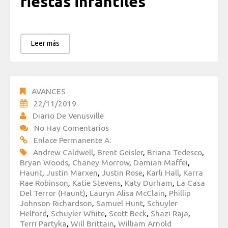
fiestas infantiles
Leer más
AVANCES
22/11/2019
Diario De Venusville
No Hay Comentarios
Enlace Permanente A:
Andrew Caldwell
,
Brent Geisler
,
Briana Tedesco
,
Bryan Woods
,
Chaney Morrow
,
Damian Maffei
,
Haunt
,
Justin Marxen
,
Justin Rose
,
Karli Hall
,
Karra
Rae Robinson
,
Katie Stevens
,
Katy Durham
,
La Casa
Del Terror (Haunt)
,
Lauryn Alisa McClain
,
Phillip
Johnson Richardson
,
Samuel Hunt
,
Schuyler
Helford
,
Schuyler White
,
Scott Beck
,
Shazi Raja
,
Terri Partyka
,
Will Brittain
,
William Arnold