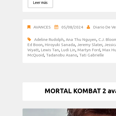
Leer más
AVANCES
05/08/2024
Diario De Ve
Adeline Rudolph
,
Ana Thu Nguyen
,
C.J. Bloo
Ed Boon
,
Hiroyuki Sanada
,
Jeremy Slater
,
Jessi
Wyatt
,
Lewis Tan
,
Ludi Lin
,
Martyn Ford
,
Max H
McQuoid
,
Tadanobu Asano
,
Tati Gabrielle
MORTAL KOMBAT 2 avan