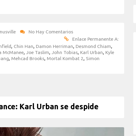
nusville
No Hay Comentarios
Enlace Permanente A:
mfield
,
Chin Han
,
Damon Herriman
,
Desmond Chiam
,
ca McManee
,
Joe Taslim
,
John Tobias
,
Karl Urban
,
Kyle
uang
,
Mehcad Brooks
,
Mortal Kombat 2
,
Simon
ce: Karl Urban se despide