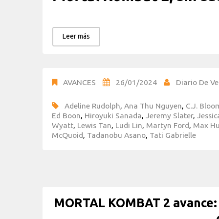
Leer más
AVANCES
26/01/2024
Diario De Ve
Adeline Rudolph
,
Ana Thu Nguyen
,
C.J. Bloo
Ed Boon
,
Hiroyuki Sanada
,
Jeremy Slater
,
Jessi
Wyatt
,
Lewis Tan
,
Ludi Lin
,
Martyn Ford
,
Max H
McQuoid
,
Tadanobu Asano
,
Tati Gabrielle
MORTAL KOMBAT 2 avance: F