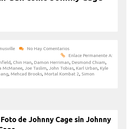
nusville
No Hay Comentarios
Enlace Permanente A:
mfield
,
Chin Han
,
Damon Herriman
,
Desmond Chiam
,
ca McManee
,
Joe Taslim
,
John Tobias
,
Karl Urban
,
Kyle
uang
,
Mehcad Brooks
,
Mortal Kombat 2
,
Simon
oto de Johnny Cage sin Johnny