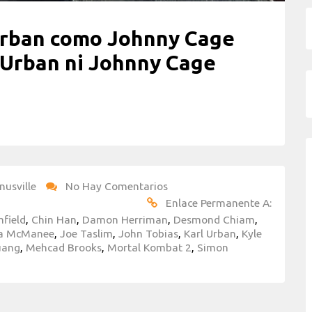
Urban como Johnny Cage
 Urban ni Johnny Cage
nusville
No Hay Comentarios
Enlace Permanente A:
mfield
,
Chin Han
,
Damon Herriman
,
Desmond Chiam
,
ca McManee
,
Joe Taslim
,
John Tobias
,
Karl Urban
,
Kyle
uang
,
Mehcad Brooks
,
Mortal Kombat 2
,
Simon