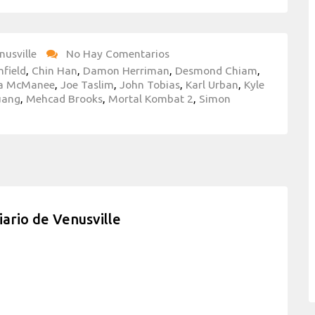
nusville
No Hay Comentarios
mfield
,
Chin Han
,
Damon Herriman
,
Desmond Chiam
,
ca McManee
,
Joe Taslim
,
John Tobias
,
Karl Urban
,
Kyle
uang
,
Mehcad Brooks
,
Mortal Kombat 2
,
Simon
iario de Venusville