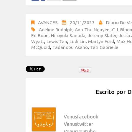
AVANCES
20/11/2023
Diario De Ve
Adeline Rudolph
,
Ana Thu Nguyen
,
C.J. Bloo
Ed Boon
,
Hiroyuki Sanada
,
Jeremy Slater
,
Jessi
Wyatt
,
Lewis Tan
,
Ludi Lin
,
Martyn Ford
,
Max H
McQuoid
,
Tadanobu Asano
,
Tati Gabrielle
Escrito por
D
Venusfacebook
Venustwitter
Venusyoutube