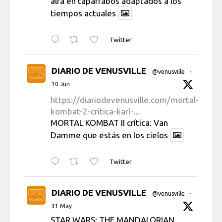
alfa en taparrabos adaptados a los
tiempos actuales
Twitter
DIARIO DE VENUSVILLE
@venusville
·
10 Jun
https://diariodevenusville.com/mortal-
kombat-2-critica-karl-...
MORTAL KOMBAT II crítica: Van
Damme que estás en los cielos
Twitter
DIARIO DE VENUSVILLE
@venusville
·
31 May
STAR WARS: THE MANDALORIAN