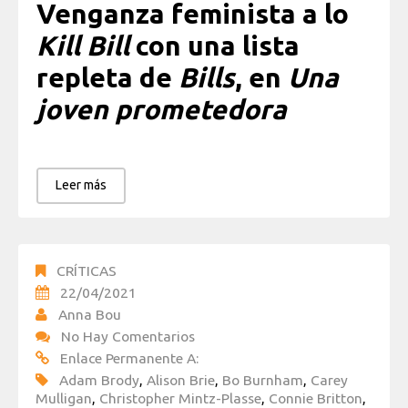
Venganza feminista a lo
Kill Bill
con una lista
repleta de
Bills
, en
Una
joven prometedora
Leer más
CRÍTICAS
22/04/2021
Anna Bou
No Hay Comentarios
Enlace Permanente A:
Adam Brody
,
Alison Brie
,
Bo Burnham
,
Carey
Mulligan
,
Christopher Mintz-Plasse
,
Connie Britton
,