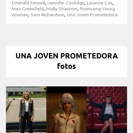
Emerald Fennell
,
Jennifer Coolidge
,
Laverne Cox
,
Max Greenfield
,
Molly Shannon
,
Promising Young
Woman
,
Sam Richardson
,
Una Joven Prometedora
UNA JOVEN PROMETEDORA
fotos