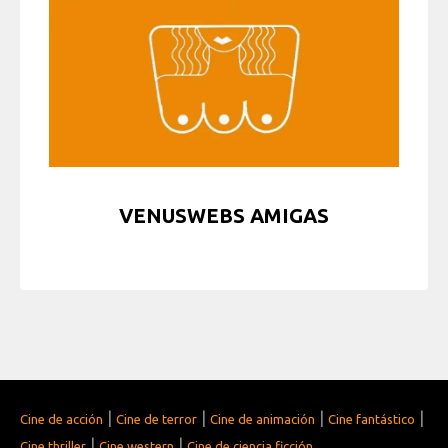
VENUSWEBS AMIGAS
|
|
|
|
Cine de acción
Cine de terror
Cine de animación
Cine fantástico
|
|
Cine thriller
Cine western
Cine de ciencia ficción