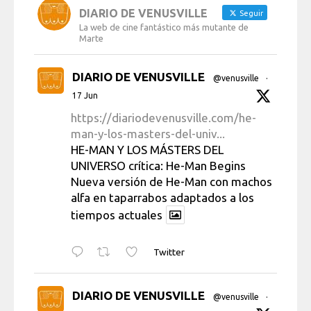
DIARIO DE VENUSVILLE
Seguir
La web de cine fantástico más mutante de
Marte
DIARIO DE VENUSVILLE
@venusville
·
17 Jun
https://diariodevenusville.com/he-
man-y-los-masters-del-univ...
HE-MAN Y LOS MÁSTERS DEL
UNIVERSO crítica: He-Man Begins
Nueva versión de He-Man con machos
alfa en taparrabos adaptados a los
tiempos actuales
Twitter
DIARIO DE VENUSVILLE
@venusville
·