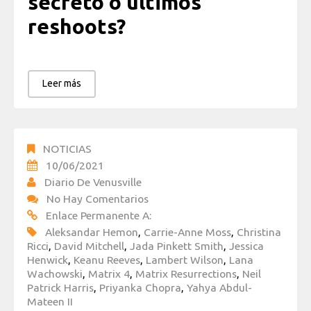
secreto o últimos
reshoots?
Leer más
NOTICIAS
10/06/2021
Diario De Venusville
No Hay Comentarios
Enlace Permanente A:
Aleksandar Hemon
,
Carrie-Anne Moss
,
Christina
Ricci
,
David Mitchell
,
Jada Pinkett Smith
,
Jessica
Henwick
,
Keanu Reeves
,
Lambert Wilson
,
Lana
Wachowski
,
Matrix 4
,
Matrix Resurrections
,
Neil
Patrick Harris
,
Priyanka Chopra
,
Yahya Abdul-
Mateen II