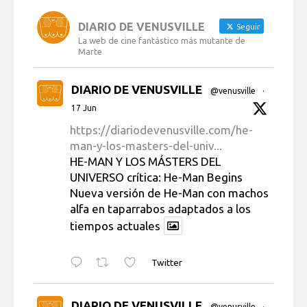
DIARIO DE VENUSVILLE
Seguir
La web de cine fantástico más mutante de
Marte
DIARIO DE VENUSVILLE
@venusville
·
17 Jun
https://diariodevenusville.com/he-
man-y-los-masters-del-univ...
HE-MAN Y LOS MÁSTERS DEL
UNIVERSO crítica: He-Man Begins
Nueva versión de He-Man con machos
alfa en taparrabos adaptados a los
tiempos actuales
Twitter
DIARIO DE VENUSVILLE
@venusville
·