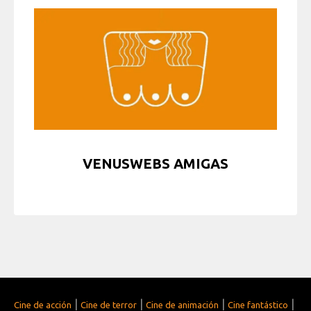
VENUSWEBS AMIGAS
|
|
|
|
Cine de acción
Cine de terror
Cine de animación
Cine fantástico