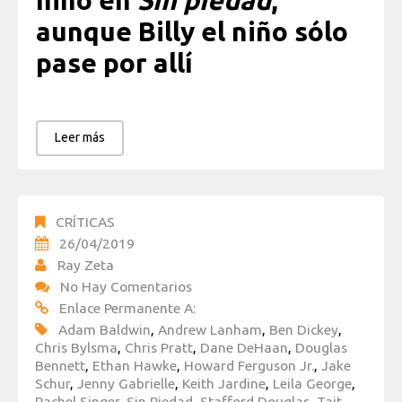
niño en
Sin piedad
,
aunque Billy el niño sólo
pase por allí
Leer más
CRÍTICAS
26/04/2019
Ray Zeta
No Hay Comentarios
Enlace Permanente A:
Adam Baldwin
,
Andrew Lanham
,
Ben Dickey
,
Chris Bylsma
,
Chris Pratt
,
Dane DeHaan
,
Douglas
Bennett
,
Ethan Hawke
,
Howard Ferguson Jr.
,
Jake
Schur
,
Jenny Gabrielle
,
Keith Jardine
,
Leila George
,
Rachel Singer
,
Sin Piedad
,
Stafford Douglas
,
Tait