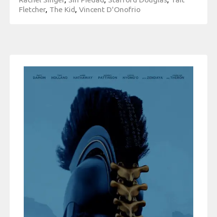
Fletcher
,
The Kid
,
Vincent D'Onofrio