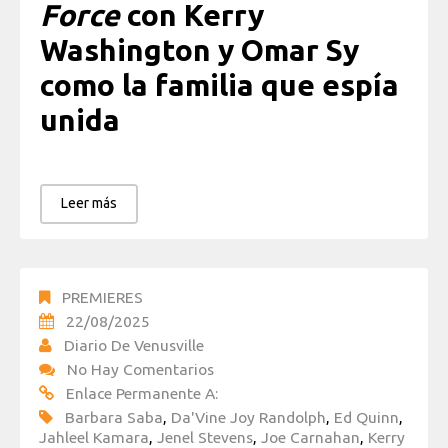
Force
con Kerry
Washington y Omar Sy
como la familia que espía
unida
Leer más
PREMIERES
22/08/2025
Diario De Venusville
No Hay Comentarios
Enlace Permanente A:
Barbara Saba
,
Da'Vine Joy Randolph
,
Ed Quinn
,
Jahleel Kamara
,
Jenel Stevens
,
Joe Carnahan
,
Kerry