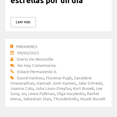
estrellas por un día
Leer más
PREMIERES
09/05/2025
Diario De Venusville
No Hay Comentarios
Enlace Permanente A:
David Harbour
,
Florence Pugh
,
Geraldine
Viswanathan
,
Hannah Jonh-Kamen
,
Jake Schreier
,
Joanna Calo
,
Julia Louis-Dreyfus
,
Kurt Busiek
,
Lee
Sung Jin
,
Lewis Pullman
,
Olga Kurylenko
,
Rachel
Weisz
,
Sebastian Stan
,
Thunderbolts
,
Wyatt Russell