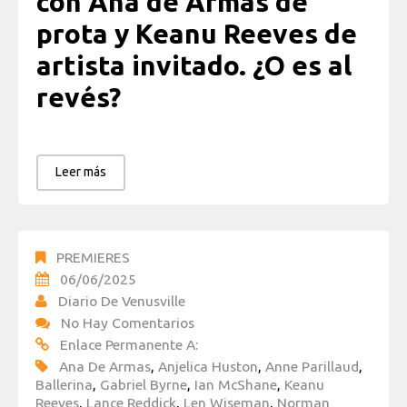
con Ana de Armas de
prota y Keanu Reeves de
artista invitado. ¿O es al
revés?
Leer más
PREMIERES
06/06/2025
Diario De Venusville
No Hay Comentarios
Enlace Permanente A:
Ana De Armas
,
Anjelica Huston
,
Anne Parillaud
,
Ballerina
,
Gabriel Byrne
,
Ian McShane
,
Keanu
Reeves
,
Lance Reddick
,
Len Wiseman
,
Norman