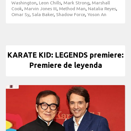
Washington
,
Leon Chills
,
Mark Strong
,
Marshall
Cook
,
Marvin Jones III
,
Method Man
,
Natalia Reyes
,
Omar Sy
,
Sala Baker
,
Shadow Force
,
Yoson An
KARATE KID: LEGENDS premiere:
Premiere de leyenda