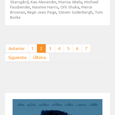
Skarsgård
,
Kae Alexander
,
Marisa Abela
,
Michael
Fassbender
,
Naomie Harris
,
Orli Shuka
,
Pierce
Brosnan
,
Regé-Jean Page
,
Steven Soderbergh
,
Tom
Burke
Anterior
1
2
3
4
5
6
7
Siguiente
Último