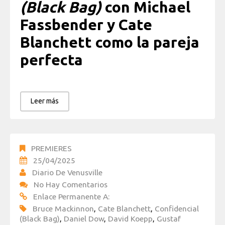
(Black Bag)
con Michael
Fassbender y Cate
Blanchett como la pareja
perfecta
Leer más
PREMIERES
25/04/2025
Diario De Venusville
No Hay Comentarios
Enlace Permanente A:
Bruce Mackinnon
,
Cate Blanchett
,
Confidencial
(Black Bag)
,
Daniel Dow
,
David Koepp
,
Gustaf