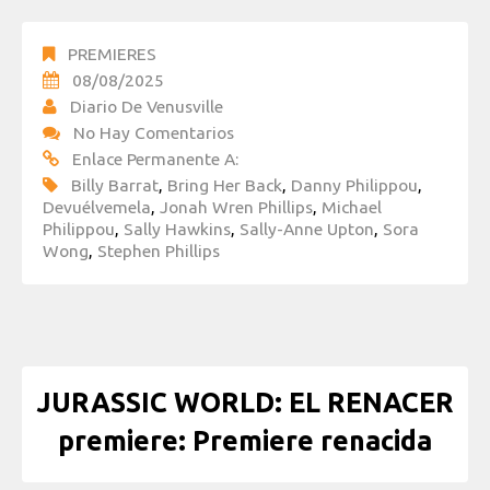
PREMIERES
08/08/2025
Diario De Venusville
No Hay Comentarios
Enlace Permanente A:
Billy Barrat
,
Bring Her Back
,
Danny Philippou
,
Devuélvemela
,
Jonah Wren Phillips
,
Michael
Philippou
,
Sally Hawkins
,
Sally-Anne Upton
,
Sora
Wong
,
Stephen Phillips
JURASSIC WORLD: EL RENACER
premiere: Premiere renacida