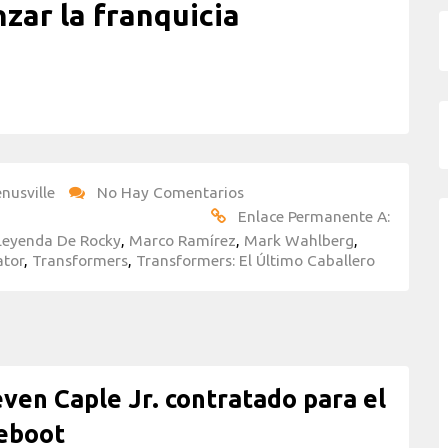
zar la franquicia
nusville
No Hay Comentarios
Enlace Permanente A:
 Leyenda De Rocky
,
Marco Ramírez
,
Mark Wahlberg
,
ator
,
Transformers
,
Transformers: El Último Caballero
en Caple Jr. contratado para el
eboot