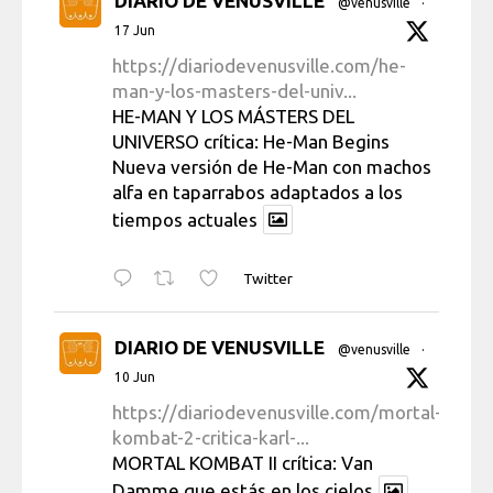
DIARIO DE VENUSVILLE
@venusville
·
17 Jun
https://diariodevenusville.com/he-
man-y-los-masters-del-univ...
HE-MAN Y LOS MÁSTERS DEL
UNIVERSO crítica: He-Man Begins
Nueva versión de He-Man con machos
alfa en taparrabos adaptados a los
tiempos actuales
Twitter
DIARIO DE VENUSVILLE
@venusville
·
10 Jun
https://diariodevenusville.com/mortal-
kombat-2-critica-karl-...
MORTAL KOMBAT II crítica: Van
Damme que estás en los cielos