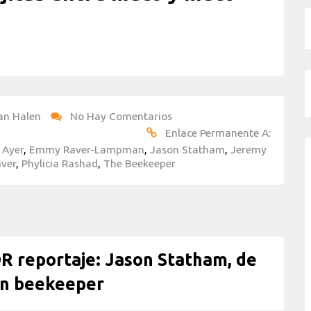
an Halen
No Hay Comentarios
Enlace Permanente A:
 Ayer
,
Emmy Raver-Lampman
,
Jason Statham
,
Jeremy
iver
,
Phylicia Rashad
,
The Beekeeper
reportaje: Jason Statham, de
ón beekeeper