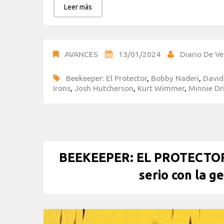
Leer más
AVANCES
13/01/2024
Diario De Ve
Beekeeper: El Protector
,
Bobby Naderi
,
David
Irons
,
Josh Hutcherson
,
Kurt Wimmer
,
Minnie Dr
BEEKEEPER: EL PROTECTOR c
serio con la g