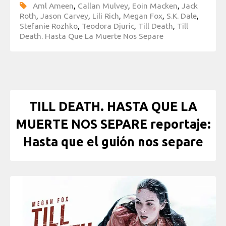
Aml Ameen
,
Callan Mulvey
,
Eoin Macken
,
Jack
Roth
,
Jason Carvey
,
Lili Rich
,
Megan Fox
,
S.K. Dale
,
Stefanie Rozhko
,
Teodora Djuric
,
Till Death
,
Till
Death. Hasta Que La Muerte Nos Separe
TILL DEATH. HASTA QUE LA
MUERTE NOS SEPARE reportaje:
Hasta que el guión nos separe