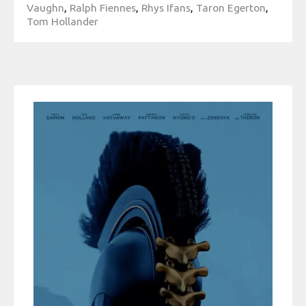
Vaughn
,
Ralph Fiennes
,
Rhys Ifans
,
Taron Egerton
,
Tom Hollander