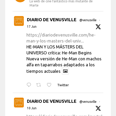
La web de cine fantástico más mutante de
Marte
DIARIO DE VENUSVILLE
@venusville
·
17 Jun
https://diariodevenusville.com/he-
man-y-los-masters-del-univ...
HE-MAN Y LOS MÁSTERS DEL
UNIVERSO crítica: He-Man Begins
Nueva versión de He-Man con machos
alfa en taparrabos adaptados a los
tiempos actuales
Twitter
DIARIO DE VENUSVILLE
@venusville
·
10 Jun