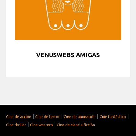
VENUSWEBS AMIGAS
|
|
|
|
Cine de acción
Cine de terror
Cine de animación
Cine fantástico
|
|
Cine thriller
Cine western
Cine de ciencia ficción