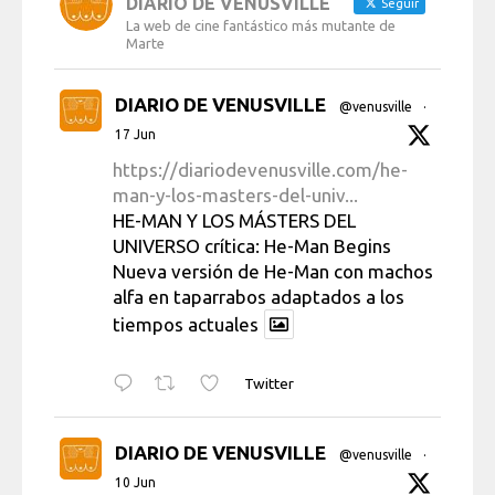
DIARIO DE VENUSVILLE
Seguir
La web de cine fantástico más mutante de
Marte
DIARIO DE VENUSVILLE
@venusville
·
17 Jun
https://diariodevenusville.com/he-
man-y-los-masters-del-univ...
HE-MAN Y LOS MÁSTERS DEL
UNIVERSO crítica: He-Man Begins
Nueva versión de He-Man con machos
alfa en taparrabos adaptados a los
tiempos actuales
Twitter
DIARIO DE VENUSVILLE
@venusville
·
10 Jun