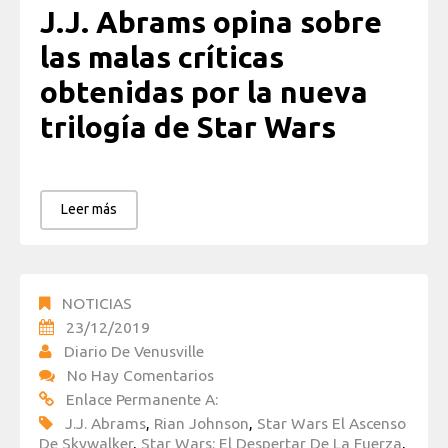
J.J. Abrams opina sobre
las malas críticas
obtenidas por la nueva
trilogía de Star Wars
Leer más
NOTICIAS
23/12/2019
Diario De Venusville
No Hay Comentarios
Enlace Permanente A:
J.J. Abrams
,
Rian Johnson
,
Star Wars El Ascenso
De Skywalker
,
Star Wars: El Despertar De La Fuerza
,