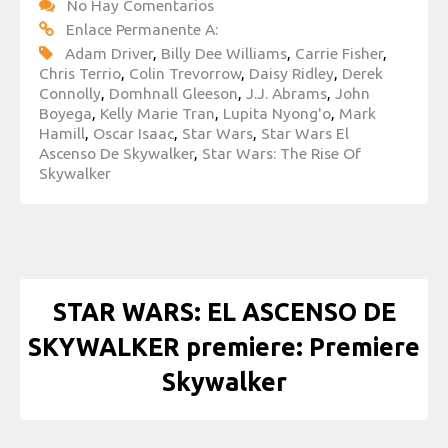
No Hay Comentarios
Enlace Permanente A:
Adam Driver
,
Billy Dee Williams
,
Carrie Fisher
,
Chris Terrio
,
Colin Trevorrow
,
Daisy Ridley
,
Derek
Connolly
,
Domhnall Gleeson
,
J.J. Abrams
,
John
Boyega
,
Kelly Marie Tran
,
Lupita Nyong'o
,
Mark
Hamill
,
Oscar Isaac
,
Star Wars
,
Star Wars El
Ascenso De Skywalker
,
Star Wars: The Rise Of
Skywalker
STAR WARS: EL ASCENSO DE
SKYWALKER premiere: Premiere
Skywalker