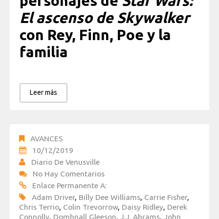
personajes de
Star Wars:
El ascenso de Skywalker
con Rey, Finn, Poe y la
familia
Leer más
AVANCES
10/12/2019
Diario De Venusville
No Hay Comentarios
Enlace Permanente A:
Adam Driver
,
Billy Dee Williams
,
Carrie Fisher
,
Chris Terrio
,
Colin Trevorrow
,
Daisy Ridley
,
Derek
Connolly
,
Domhnall Gleeson
,
J.J. Abrams
,
John