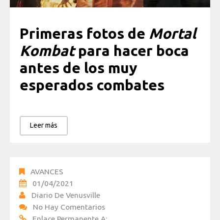
Primeras fotos de
Mortal
Kombat
para hacer boca
antes de los muy
esperados combates
Leer más
AVANCES
01/04/2021
Diario De Venusville
No Hay Comentarios
Enlace Permanente A: