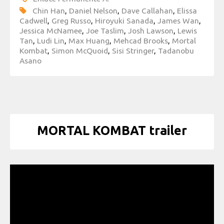
Chin Han
,
Daniel Nelson
,
Dave Callahan
,
Elissa
Cadwell
,
Greg Russo
,
Hiroyuki Sanada
,
James Wan
,
Jessica McNamee
,
Joe Taslim
,
Josh Lawson
,
Lewis
Tan
,
Ludi Lin
,
Max Huang
,
Mehcad Brooks
,
Mortal
Kombat
,
Simon McQuoid
,
Sisi Stringer
,
Tadanobu
Asano
MORTAL KOMBAT trailer