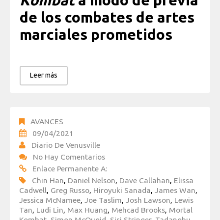
Kombat
a modo de previa
de los combates de artes
marciales prometidos
Leer más
AVANCES
09/04/2021
Diario De Venusville
No Hay Comentarios
Enlace Permanente A:
Chin Han
,
Daniel Nelson
,
Dave Callahan
,
Elissa
Cadwell
,
Greg Russo
,
Hiroyuki Sanada
,
James Wan
,
Jessica McNamee
,
Joe Taslim
,
Josh Lawson
,
Lewis
Tan
,
Ludi Lin
,
Max Huang
,
Mehcad Brooks
,
Mortal
Kombat
,
Simon McQuoid
,
Sisi Stringer
,
Tadanobu