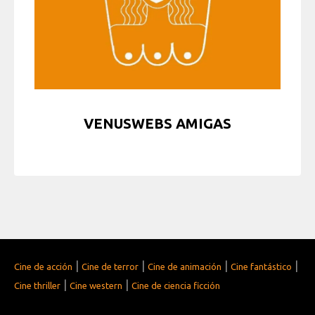
VENUSWEBS AMIGAS
|
|
|
|
Cine de acción
Cine de terror
Cine de animación
Cine fantástico
|
|
Cine thriller
Cine western
Cine de ciencia ficción