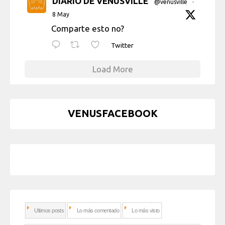
DIARIO DE VENUSVILLE
@venusville
·
8 May
Comparte esto no?
Twitter
Load More
VENUSFACEBOOK
Ultimos posts
Lo más comentado
Lo más visto