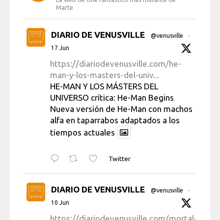
Marte
DIARIO DE VENUSVILLE
@venusville
·
17 Jun
https://diariodevenusville.com/he-
man-y-los-masters-del-univ...
HE-MAN Y LOS MÁSTERS DEL
UNIVERSO crítica: He-Man Begins
Nueva versión de He-Man con machos
alfa en taparrabos adaptados a los
tiempos actuales
Twitter
DIARIO DE VENUSVILLE
@venusville
·
10 Jun
https://diariodevenusville.com/mortal-