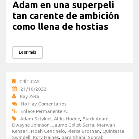
Adam en una superpeli
tan carente de ambición
como llena de hostias
Leer más
CRÍTICAS
21/10/2022
Ray Zeta
No Hay Comentarios
Enlace Permanente A:
Adam Sztykiel
,
Aldis Hodge
,
Black Adam
,
Dwayne Johnson
,
Jaume Collet-Serra
,
Marwan
Kenzari
,
Noah Centinelo
,
Pierce Brosnan
,
Quintessa
Swindell
,
Rory Haines
,
Sara Shahi
,
Sohrab