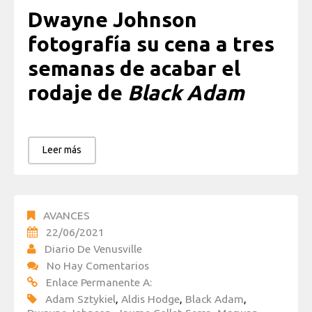
Dwayne Johnson
fotografía su cena a tres
semanas de acabar el
rodaje de
Black Adam
Leer más
AVANCES
22/06/2021
Diario De Venusville
No Hay Comentarios
Enlace Permanente A:
Adam Sztykiel
,
Aldis Hodge
,
Black Adam
,