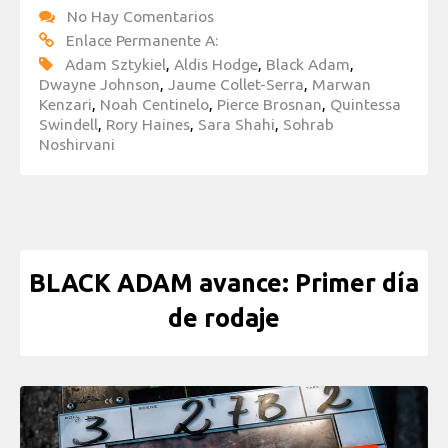
No Hay Comentarios
Enlace Permanente A:
Adam Sztykiel
,
Aldis Hodge
,
Black Adam
,
Dwayne Johnson
,
Jaume Collet-Serra
,
Marwan
Kenzari
,
Noah Centinelo
,
Pierce Brosnan
,
Quintessa
Swindell
,
Rory Haines
,
Sara Shahi
,
Sohrab
Noshirvani
BLACK ADAM avance: Primer día
de rodaje