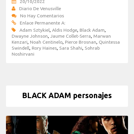
20/10/2022
Diario De Venusville
No Hay Comentarios
Enlace Permanente A:
Adam Sztykiel
,
Aldis Hodge
,
Black Adam
,
Dwayne Johnson
,
Jaume Collet-Serra
,
Marwan
Kenzari
,
Noah Centinelo
,
Pierce Brosnan
,
Quintessa
Swindell
,
Rory Haines
,
Sara Shahi
,
Sohrab
Noshirvani
BLACK ADAM personajes