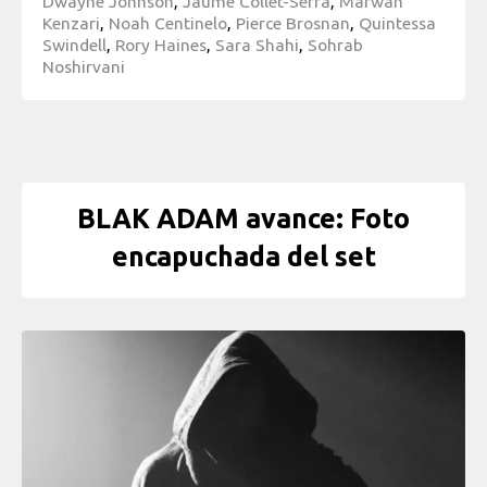
Dwayne Johnson
,
Jaume Collet-Serra
,
Marwan
Kenzari
,
Noah Centinelo
,
Pierce Brosnan
,
Quintessa
Swindell
,
Rory Haines
,
Sara Shahi
,
Sohrab
Noshirvani
BLAK ADAM avance: Foto
encapuchada del set