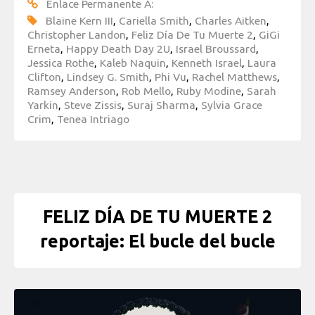
Enlace Permanente A:
Blaine Kern III
,
Cariella Smith
,
Charles Aitken
,
Christopher Landon
,
Feliz Día De Tu Muerte 2
,
GiGi
Erneta
,
Happy Death Day 2U
,
Israel Broussard
,
Jessica Rothe
,
Kaleb Naquin
,
Kenneth Israel
,
Laura
Clifton
,
Lindsey G. Smith
,
Phi Vu
,
Rachel Matthews
,
Ramsey Anderson
,
Rob Mello
,
Ruby Modine
,
Sarah
Yarkin
,
Steve Zissis
,
Suraj Sharma
,
Sylvia Grace
Crim
,
Tenea Intriago
FELIZ DÍA DE TU MUERTE 2
reportaje: El bucle del bucle