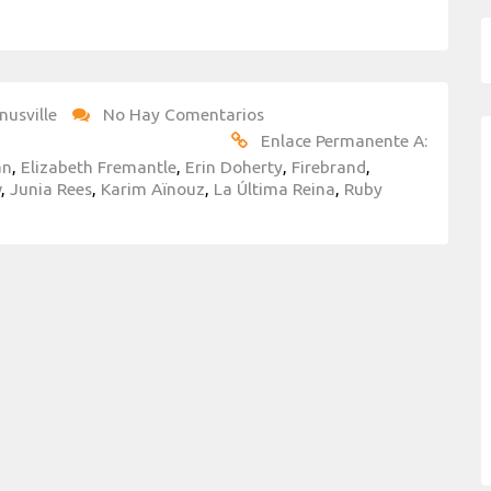
nusville
No Hay Comentarios
Enlace Permanente A:
an
,
Elizabeth Fremantle
,
Erin Doherty
,
Firebrand
,
w
,
Junia Rees
,
Karim Aïnouz
,
La Última Reina
,
Ruby