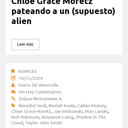
Chloe Grace Moretz
pateando a un (supuesto)
alien
Leer más
AVANCES
16/12/2020
Diario De Venusville
No Hay Comentarios
Enlace Permanente A:
Benedict Wall
,
Beulah Koale
,
Callan Mulvey
,
Chloe Grace Moretz
,
Joe Witkowski
,
Max Landis
,
Nick Robinson
,
Roseanne Liang
,
Shadow In The
Cloud
,
Taylor John Smith