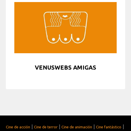
VENUSWEBS AMIGAS
|
|
|
|
Cine de acción
Cine de terror
Cine de animación
Cine fantástico