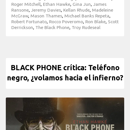
Roger Mitchell
,
Ethan Hawke
,
Gina Jun
,
James
Ransone
,
Jeremy Davies
,
Kellan Rhude
,
Madeleine
McGraw
,
Mason Thames
,
Michael Banks Repeta
,
Robert Fortunato
,
Rocco Poveromo
,
Ron Blake
,
Scott
Derrickson
,
The Black Phone
,
Troy Rudeseal
BLACK PHONE crítica: Teléfono
negro, ¿volamos hacia el infierno?