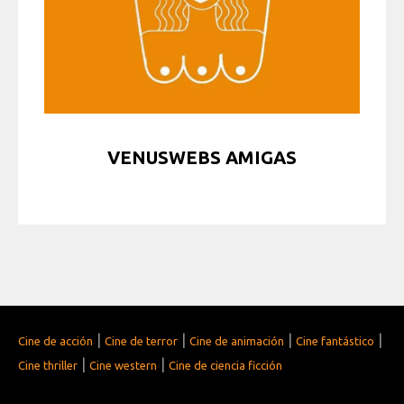
VENUSWEBS AMIGAS
|
|
|
|
Cine de acción
Cine de terror
Cine de animación
Cine fantástico
|
|
Cine thriller
Cine western
Cine de ciencia ficción