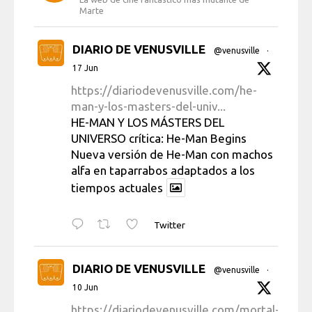
Marte
DIARIO DE VENUSVILLE
@venusville
·
17 Jun
https://diariodevenusville.com/he-
man-y-los-masters-del-univ...
HE-MAN Y LOS MÁSTERS DEL
UNIVERSO crítica: He-Man Begins
Nueva versión de He-Man con machos
alfa en taparrabos adaptados a los
tiempos actuales
Twitter
DIARIO DE VENUSVILLE
@venusville
·
10 Jun
https://diariodevenusville.com/mortal-