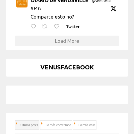
DIARIO DE VENUSVILLE
@venusville
·
8 May
Comparte esto no?
Twitter
Load More
VENUSFACEBOOK
Ultimos posts
Lo más comentado
Lo más visto