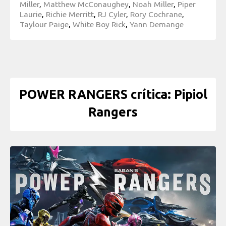
Miller
,
Matthew McConaughey
,
Noah Miller
,
Piper
Laurie
,
Richie Merritt
,
RJ Cyler
,
Rory Cochrane
,
Taylour Paige
,
White Boy Rick
,
Yann Demange
POWER RANGERS crítica: Pipiol
Rangers