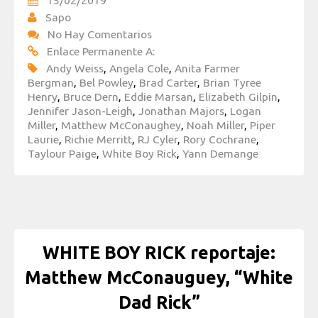
15/02/2019
Sapo
No Hay Comentarios
Enlace Permanente A:
Andy Weiss
,
Angela Cole
,
Anita Farmer
Bergman
,
Bel Powley
,
Brad Carter
,
Brian Tyree
Henry
,
Bruce Dern
,
Eddie Marsan
,
Elizabeth Gilpin
,
Jennifer Jason-Leigh
,
Jonathan Majors
,
Logan
Miller
,
Matthew McConaughey
,
Noah Miller
,
Piper
Laurie
,
Richie Merritt
,
RJ Cyler
,
Rory Cochrane
,
Taylour Paige
,
White Boy Rick
,
Yann Demange
WHITE BOY RICK reportaje:
Matthew McConauguey, “White
Dad Rick”