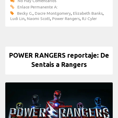
No Hay Comentarios
Enlace Permanente A:
Becky G.
,
Dacre Montgomery
,
Elizabeth Banks
,
Ludi Lin
,
Naomi Scott
,
Power Rangers
,
RJ Cyler
POWER RANGERS reportaje: De
Sentais a Rangers