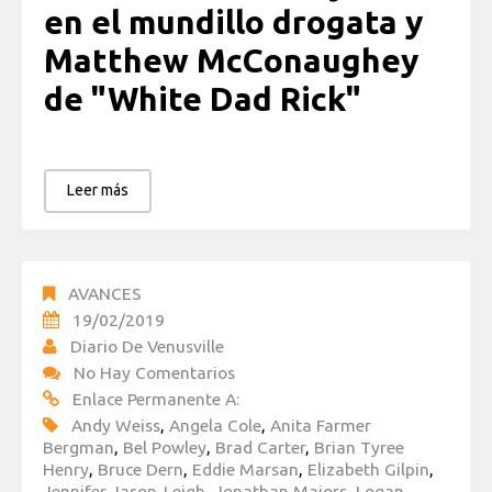
en el mundillo drogata y
Matthew McConaughey
de "White Dad Rick"
Leer más
AVANCES
19/02/2019
Diario De Venusville
No Hay Comentarios
Enlace Permanente A:
Andy Weiss
,
Angela Cole
,
Anita Farmer
Bergman
,
Bel Powley
,
Brad Carter
,
Brian Tyree
Henry
,
Bruce Dern
,
Eddie Marsan
,
Elizabeth Gilpin
,
Jennifer Jason-Leigh
,
Jonathan Majors
,
Logan