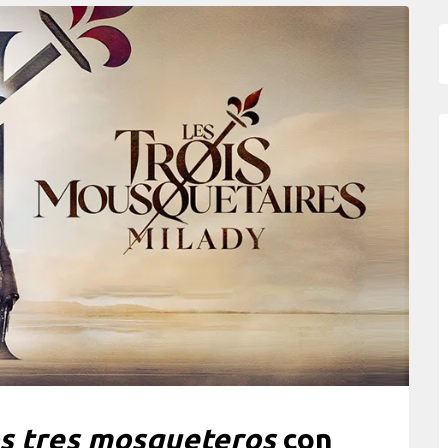
s tres mosqueteros
con