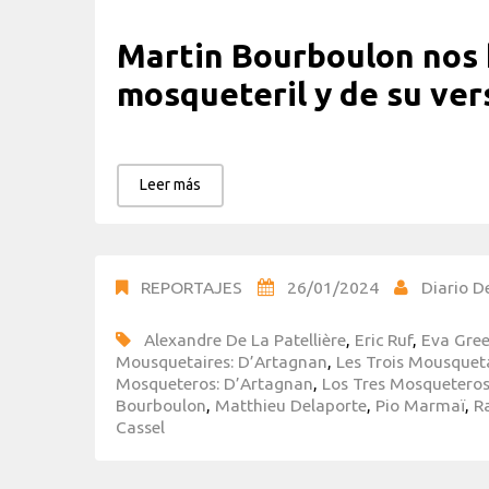
Martin Bourboulon nos h
mosqueteril y de su ver
Leer más
REPORTAJES
26/01/2024
Diario D
Alexandre De La Patellière
,
Eric Ruf
,
Eva Gre
Mousquetaires: D’Artagnan
,
Les Trois Mousqueta
Mosqueteros: D’Artagnan
,
Los Tres Mosqueteros
Bourboulon
,
Matthieu Delaporte
,
Pio Marmaï
,
R
Cassel