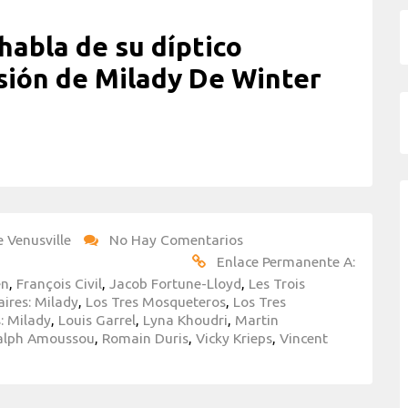
abla de su díptico
sión de Milady De Winter
e Venusville
No Hay Comentarios
Enlace Permanente A:
en
,
François Civil
,
Jacob Fortune-Lloyd
,
Les Trois
ires: Milady
,
Los Tres Mosqueteros
,
Los Tres
: Milady
,
Louis Garrel
,
Lyna Khoudri
,
Martin
alph Amoussou
,
Romain Duris
,
Vicky Krieps
,
Vincent