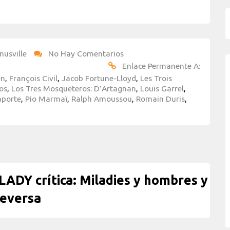
nusville
No Hay Comentarios
Enlace Permanente A:
en
,
François Civil
,
Jacob Fortune-Lloyd
,
Les Trois
os
,
Los Tres Mosqueteros: D’Artagnan
,
Louis Garrel
,
aporte
,
Pio Marmaï
,
Ralph Amoussou
,
Romain Duris
,
Y crítica: Miladies y hombres y
ceversa