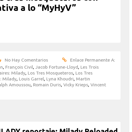
ativa a lo “MyHyV”
No Hay Comentarios
Enlace Permanente A:
en
,
François Civil
,
Jacob Fortune-Lloyd
,
Les Trois
ires: Milady
,
Los Tres Mosqueteros
,
Los Tres
: Milady
,
Louis Garrel
,
Lyna Khoudri
,
Martin
alph Amoussou
,
Romain Duris
,
Vicky Krieps
,
Vincent
ADY reportaje: Milady Reloaded