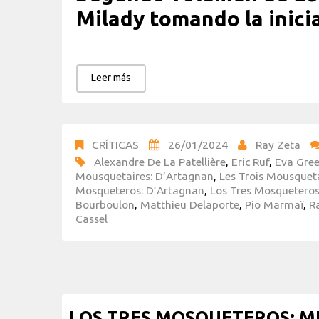
Milady tomando la inici
Leer más
CRÍTICAS
26/01/2024
Ray Zeta
Alexandre De La Patellière
,
Eric Ruf
,
Eva Gre
Mousquetaires: D’Artagnan
,
Les Trois Mousqueta
Mosqueteros: D’Artagnan
,
Los Tres Mosqueteros
Bourboulon
,
Matthieu Delaporte
,
Pio Marmaï
,
R
Cassel
LOS TRES MOSQUETEROS: MIL