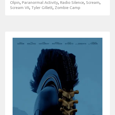
Olpin
,
Paranormal Activity
,
Radio Silence
,
Scream
,
Scream VII
,
Tyler Gillett
,
Zombie Camp