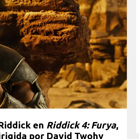
 Riddick en
Riddick 4: Furya
,
irigida por David Twohy