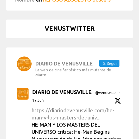
VENUSTWITTER
DIARIO DE VENUSVILLE
Seguir
La web de cine fantástico más mutante de
Marte
DIARIO DE VENUSVILLE
@venusville
·
17 Jun
https://diariodevenusville.com/he-
man-y-los-masters-del-univ...
HE-MAN Y LOS MÁSTERS DEL
UNIVERSO crítica: He-Man Begins
Nueva versión de He-Man con machos