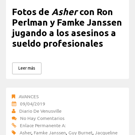
Fotos de
Asher
con Ron
Perlman y Famke Janssen
jugando a los asesinos a
sueldo profesionales
Leer más
AVANCES
09/04/2019
Diario De Venusville
No Hay Comentarios
Enlace Permanente A:
Asher
,
Famke Janssen
,
Guy Burnet
,
Jacqueline