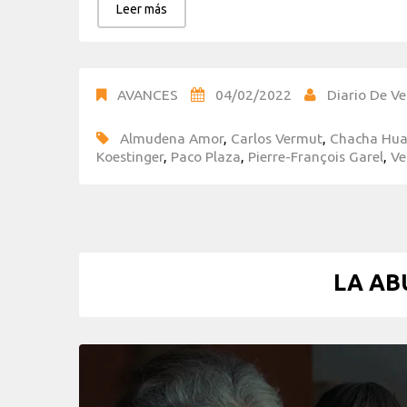
Leer más
AVANCES
04/02/2022
Diario De Ve
Almudena Amor
,
Carlos Vermut
,
Chacha Hu
Koestinger
,
Paco Plaza
,
Pierre-François Garel
,
Ve
LA AB