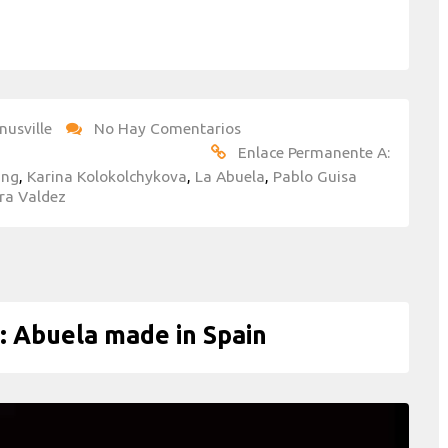
nusville
No Hay Comentarios
Enlace Permanente A:
ang
,
Karina Kolokolchykova
,
La Abuela
,
Pablo Guisa
ra Valdez
: Abuela made in Spain