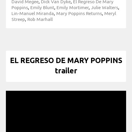
David Megee
,
Dick Van Dyke
,
El Regreso De Mary
Poppins
,
Emily Blunt
,
Emily Mortimer
,
Julie Walters
,
Lin-Manuel Miranda
,
Mary Poppins Returns
,
Meryl
Streep
,
Rob Marhall
EL REGRESO DE MARY POPPINS
trailer