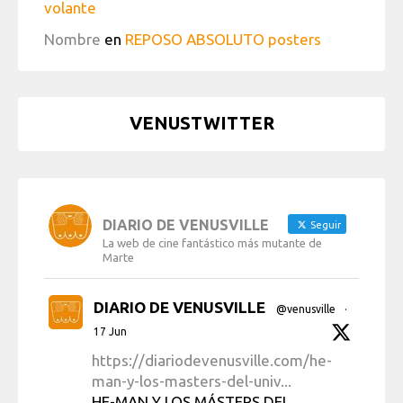
volante
Nombre
en
REPOSO ABSOLUTO posters
VENUSTWITTER
DIARIO DE VENUSVILLE
Seguir
La web de cine fantástico más mutante de
Marte
DIARIO DE VENUSVILLE
@venusville
·
17 Jun
https://diariodevenusville.com/he-
man-y-los-masters-del-univ...
HE-MAN Y LOS MÁSTERS DEL