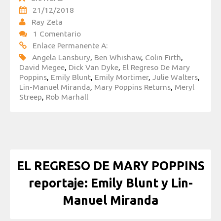
21/12/2018
Ray Zeta
1 Comentario
Enlace Permanente A:
Angela Lansbury
,
Ben Whishaw
,
Colin Firth
,
David Megee
,
Dick Van Dyke
,
El Regreso De Mary
Poppins
,
Emily Blunt
,
Emily Mortimer
,
Julie Walters
,
Lin-Manuel Miranda
,
Mary Poppins Returns
,
Meryl
Streep
,
Rob Marhall
EL REGRESO DE MARY POPPINS
reportaje: Emily Blunt y Lin-
Manuel Miranda