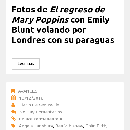
Fotos de
El regreso de
Mary Poppins
con Emily
Blunt volando por
Londres con su paraguas
Leer más
AVANCES
13/12/2018
Diario De Venusville
No Hay Comentarios
Enlace Permanente A:
Angela Lansbury
,
Ben Whishaw
,
Colin Firth
,