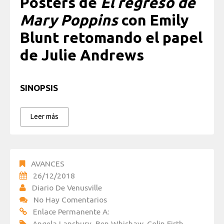
Posters de
El regreso de
Mary Poppins
con Emily
Blunt retomando el papel
de Julie Andrews
SINOPSIS
Leer más
AVANCES
26/12/2018
Diario De Venusville
No Hay Comentarios
Enlace Permanente A:
Angela Lansbury
,
Ben Whishaw
,
Colin Firth
,