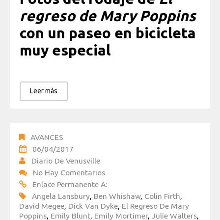
regreso de Mary Poppins
con un paseo en bicicleta
muy especial
Leer más
AVANCES
06/04/2017
Diario De Venusville
No Hay Comentarios
Enlace Permanente A:
Angela Lansbury
,
Ben Whishaw
,
Colin Firth
,
David Megee
,
Dick Van Dyke
,
El Regreso De Mary
Poppins
,
Emily Blunt
,
Emily Mortimer
,
Julie Walters
,