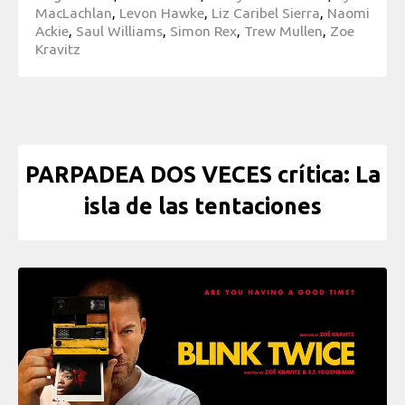
MacLachlan
,
Levon Hawke
,
Liz Caribel Sierra
,
Naomi
Ackie
,
Saul Williams
,
Simon Rex
,
Trew Mullen
,
Zoe
Kravitz
PARPADEA DOS VECES crítica: La
isla de las tentaciones