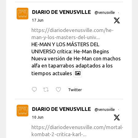
DIARIO DE VENUSVILLE
@venusville
·
17 Jun
https://diariodevenusville.com/he-
man-y-los-masters-del-univ...
HE-MAN Y LOS MÁSTERS DEL
UNIVERSO crítica: He-Man Begins
Nueva versión de He-Man con machos
alfa en taparrabos adaptados a los
tiempos actuales
Twitter
DIARIO DE VENUSVILLE
@venusville
·
10 Jun
https://diariodevenusville.com/mortal-
kombat-2-critica-karl-...