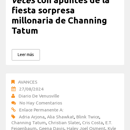
veces
con apuntes de la
fiesta sorpresa
millonaria de Channing
Tatum
Leer más
AVANCES
27/08/2024
Diario De Venusville
No Hay Comentarios
Enlace Permanente A:
Adria Arjona
,
Alia Shawkat
,
Blink Twice
,
Channing Tatum
,
Christian Slater
,
Cris Costa
,
E.T.
Feigenbaum
,
Geena Davis
,
Haley Joel Osment
,
Kyle