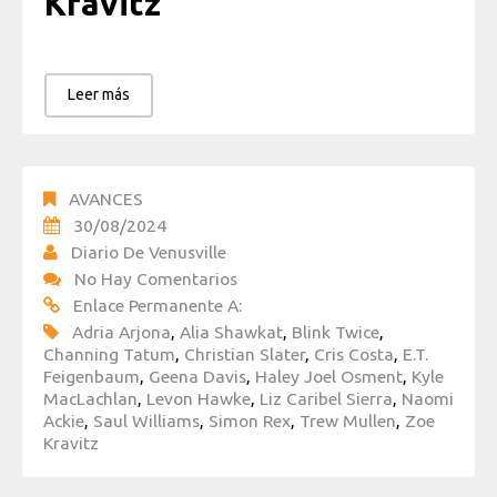
Kravitz
Leer más
AVANCES
30/08/2024
Diario De Venusville
No Hay Comentarios
Enlace Permanente A:
Adria Arjona
,
Alia Shawkat
,
Blink Twice
,
Channing Tatum
,
Christian Slater
,
Cris Costa
,
E.T.
Feigenbaum
,
Geena Davis
,
Haley Joel Osment
,
Kyle
MacLachlan
,
Levon Hawke
,
Liz Caribel Sierra
,
Naomi
Ackie
,
Saul Williams
,
Simon Rex
,
Trew Mullen
,
Zoe
Kravitz