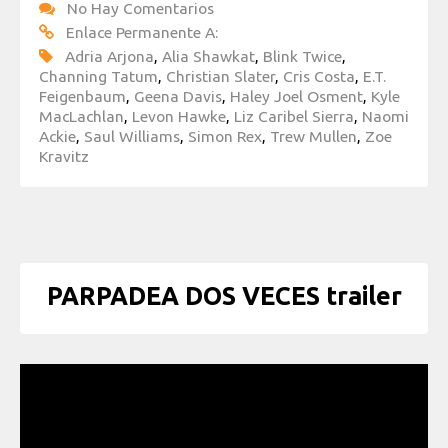
No Hay Comentarios
Enlace Permanente A:
Adria Arjona
,
Alia Shawkat
,
Blink Twice
,
Channing Tatum
,
Christian Slater
,
Cris Costa
,
E.T.
Feigenbaum
,
Geena Davis
,
Haley Joel Osment
,
Kyle
MacLachlan
,
Levon Hawke
,
Liz Caribel Sierra
,
Naomi
Ackie
,
Saul Williams
,
Simon Rex
,
Trew Mullen
,
Zoe
Kravitz
PARPADEA DOS VECES trailer