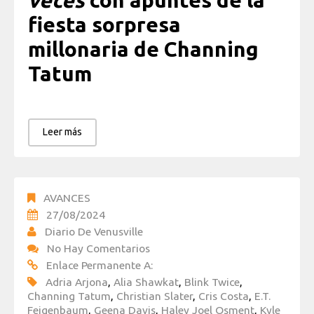
veces
con apuntes de la
fiesta sorpresa
millonaria de Channing
Tatum
Leer más
AVANCES
27/08/2024
Diario De Venusville
No Hay Comentarios
Enlace Permanente A:
Adria Arjona
,
Alia Shawkat
,
Blink Twice
,
Channing Tatum
,
Christian Slater
,
Cris Costa
,
E.T.
Feigenbaum
,
Geena Davis
,
Haley Joel Osment
,
Kyle