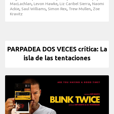
MacLachlan
,
Levon Hawke
,
Liz Caribel Sierra
,
Naomi
Ackie
,
Saul Williams
,
Simon Rex
,
Trew Mullen
,
Zoe
Kravitz
PARPADEA DOS VECES crítica: La
isla de las tentaciones