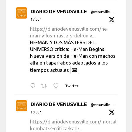
DIARIO DE VENUSVILLE
@venusville
·
17 Jun
https://diariodevenusville.com/he-
man-y-los-masters-del-univ...
HE-MAN Y LOS MÁSTERS DEL
UNIVERSO crítica: He-Man Begins
Nueva versión de He-Man con machos
alfa en taparrabos adaptados a los
tiempos actuales
Twitter
DIARIO DE VENUSVILLE
@venusville
·
10 Jun
https://diariodevenusville.com/mortal-
kombat-2-critica-karl-...