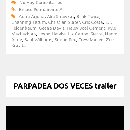
No Hay Comentarios
Enlace Permanente A:
Adria Arjona
,
Alia Shawkat
,
Blink Twice
,
Channing Tatum
,
Christian Slater
,
Cris Costa
,
E.T.
Feigenbaum
,
Geena Davis
,
Haley Joel Osment
,
Kyle
MacLachlan
,
Levon Hawke
,
Liz Caribel Sierra
,
Naomi
Ackie
,
Saul Williams
,
Simon Rex
,
Trew Mullen
,
Zoe
Kravitz
PARPADEA DOS VECES trailer