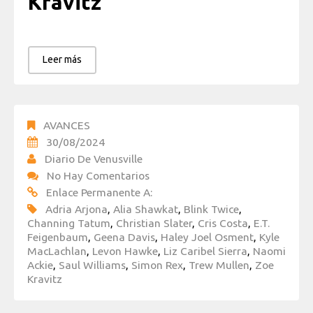
Kravitz
Leer más
AVANCES
30/08/2024
Diario De Venusville
No Hay Comentarios
Enlace Permanente A:
Adria Arjona
,
Alia Shawkat
,
Blink Twice
,
Channing Tatum
,
Christian Slater
,
Cris Costa
,
E.T.
Feigenbaum
,
Geena Davis
,
Haley Joel Osment
,
Kyle
MacLachlan
,
Levon Hawke
,
Liz Caribel Sierra
,
Naomi
Ackie
,
Saul Williams
,
Simon Rex
,
Trew Mullen
,
Zoe
Kravitz