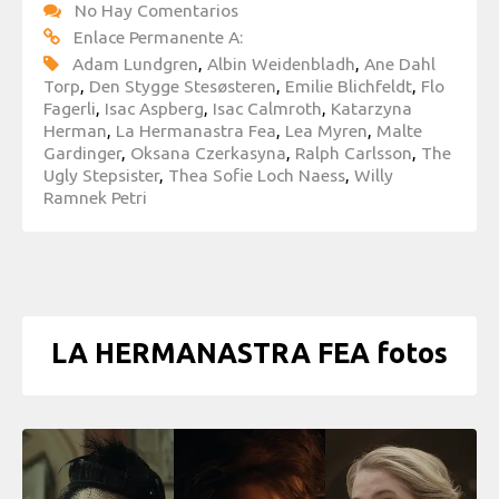
No Hay Comentarios
Enlace Permanente A:
Adam Lundgren
,
Albin Weidenbladh
,
Ane Dahl
Torp
,
Den Stygge Stesøsteren
,
Emilie Blichfeldt
,
Flo
Fagerli
,
Isac Aspberg
,
Isac Calmroth
,
Katarzyna
Herman
,
La Hermanastra Fea
,
Lea Myren
,
Malte
Gardinger
,
Oksana Czerkasyna
,
Ralph Carlsson
,
The
Ugly Stepsister
,
Thea Sofie Loch Naess
,
Willy
Ramnek Petri
LA HERMANASTRA FEA fotos