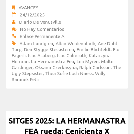
AVANCES
24/12/2025
Diario De Venusville
No Hay Comentarios
Enlace Permanente A:
Adam Lundgren
,
Albin Weidenbladh
,
Ane Dahl
Torp
,
Den Stygge Stesøsteren
,
Emilie Blichfeldt
,
Flo
Fagerli
,
Isac Aspberg
,
Isac Calmroth
,
Katarzyna
Herman
,
La Hermanastra Fea
,
Lea Myren
,
Malte
Gardinger
,
Oksana Czerkasyna
,
Ralph Carlsson
,
The
Ugly Stepsister
,
Thea Sofie Loch Naess
,
Willy
Ramnek Petri
SITGES 2025: LA HERMANASTRA
FEA rueda: Cenicienta X