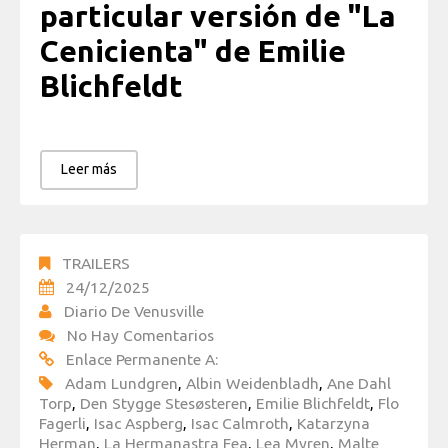
particular versión de "La
Cenicienta" de Emilie
Blichfeldt
Leer más
TRAILERS
24/12/2025
Diario De Venusville
No Hay Comentarios
Enlace Permanente A:
Adam Lundgren
,
Albin Weidenbladh
,
Ane Dahl
Torp
,
Den Stygge Stesøsteren
,
Emilie Blichfeldt
,
Flo
Fagerli
,
Isac Aspberg
,
Isac Calmroth
,
Katarzyna
Herman
,
La Hermanastra Fea
,
Lea Myren
,
Malte