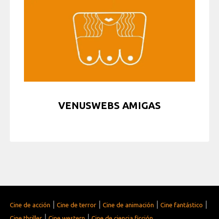
VENUSWEBS AMIGAS
|
|
|
|
Cine de acción
Cine de terror
Cine de animación
Cine fantástico
|
|
Cine thriller
Cine western
Cine de ciencia ficción