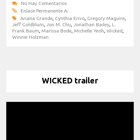
No Hay Comentarios
Enlace Permanente A:
Ariana Grande
,
Cynthia Erivo
,
Gregory Maguire
,
Jeff Goldblum
,
Jon M. Chu
,
Jonathan Bailey
,
L.
Frank Baum
,
Marissa Bode
,
Michelle Yeoh
,
Wicked
,
Winnie Holzman
WICKED trailer