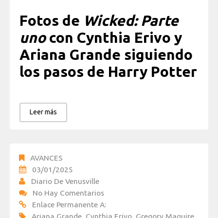
Fotos de
Wicked: Parte
uno
con Cynthia Erivo y
Ariana Grande siguiendo
los pasos de Harry Potter
Leer más
AVANCES
03/01/2025
Diario De Venusville
No Hay Comentarios
Enlace Permanente A:
Ariana Grande
,
Cynthia Erivo
,
Gregory Maguire
,