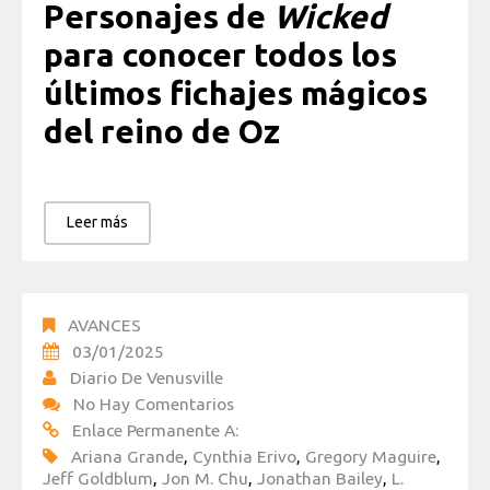
Personajes de
Wicked
para conocer todos los
últimos fichajes mágicos
del reino de Oz
Leer más
AVANCES
03/01/2025
Diario De Venusville
No Hay Comentarios
Enlace Permanente A:
Ariana Grande
,
Cynthia Erivo
,
Gregory Maguire
,
Jeff Goldblum
,
Jon M. Chu
,
Jonathan Bailey
,
L.