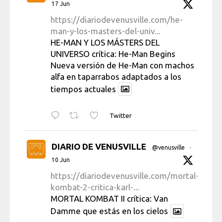
17 Jun
https://diariodevenusville.com/he-
man-y-los-masters-del-univ...
HE-MAN Y LOS MÁSTERS DEL
UNIVERSO crítica: He-Man Begins
Nueva versión de He-Man con machos
alfa en taparrabos adaptados a los
tiempos actuales
Twitter
DIARIO DE VENUSVILLE
@venusville
·
10 Jun
https://diariodevenusville.com/mortal-
kombat-2-critica-karl-...
MORTAL KOMBAT II crítica: Van
Damme que estás en los cielos