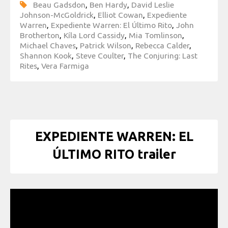
Beau Gadsdon
,
Ben Hardy
,
David Leslie
Johnson-McGoldrick
,
Elliot Cowan
,
Expediente
Warren
,
Expediente Warren: El Último Rito
,
John
Brotherton
,
Kíla Lord Cassidy
,
Mia Tomlinson
,
Michael Chaves
,
Patrick Wilson
,
Rebecca Calder
,
Shannon Kook
,
Steve Coulter
,
The Conjuring: Last
Rites
,
Vera Farmiga
EXPEDIENTE WARREN: EL
ÚLTIMO RITO trailer