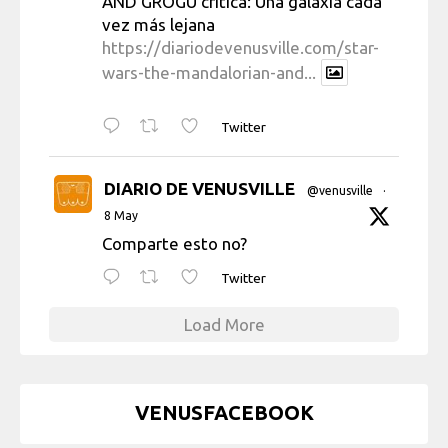
AND GROGU crítica: Una galaxia cada
vez más lejana
https://diariodevenusville.com/star-
wars-the-mandalorian-and...
Twitter
DIARIO DE VENUSVILLE
@venusville
·
8 May
Comparte esto no?
Twitter
Load More
VENUSFACEBOOK