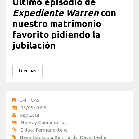
Último episodio de
Expediente Warren
con
nuestro matrimonio
favorito pidiendo la
jubilación
Leer más
CRÍTICAS
05/09/2025
Ray Zeta
No Hay Comentarios
Enlace Permanente A:
Beau Gadsdon
,
Ben Hardy
,
David Leslie