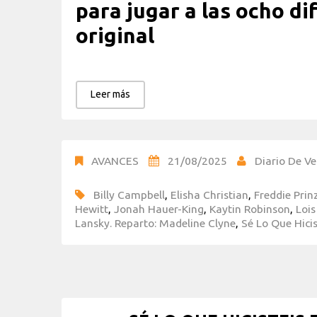
para jugar a las ocho di
original
Leer más
AVANCES
21/08/2025
Diario De Ve
Billy Campbell
,
Elisha Christian
,
Freddie Prin
Hewitt
,
Jonah Hauer-King
,
Kaytin Robinson
,
Loi
Lansky. Reparto: Madeline Clyne
,
Sé Lo Que Hicis