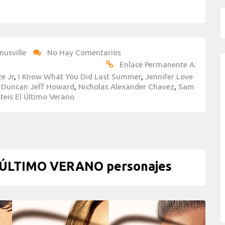
nusville
No Hay Comentarios
Enlace Permanente A:
ze Jr
,
I Know What You Did Last Summer
,
Jennifer Love
s Duncan Jeff Howard
,
Nicholas Alexander Chavez
,
Sam
teis El Último Verano
L ÚLTIMO VERANO personajes