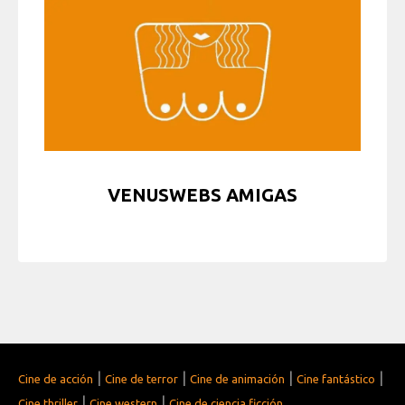
VENUSWEBS AMIGAS
|
|
|
|
Cine de acción
Cine de terror
Cine de animación
Cine fantástico
|
|
Cine thriller
Cine western
Cine de ciencia ficción