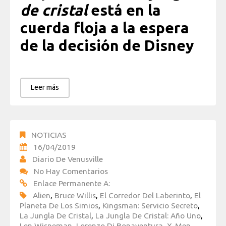
de cristal
está en la
cuerda floja a la espera
de la decisión de Disney
Leer más
NOTICIAS
16/04/2019
Diario De Venusville
No Hay Comentarios
Enlace Permanente A:
Alien
,
Bruce Willis
,
El Corredor Del Laberinto
,
El
Planeta De Los Simios
,
Kingsman: Servicio Secreto
,
La Jungla De Cristal
,
La Jungla De Cristal: Año Uno
,
Len Wisneman
,
Lorenzo Di Bonaventura
,
X-Men