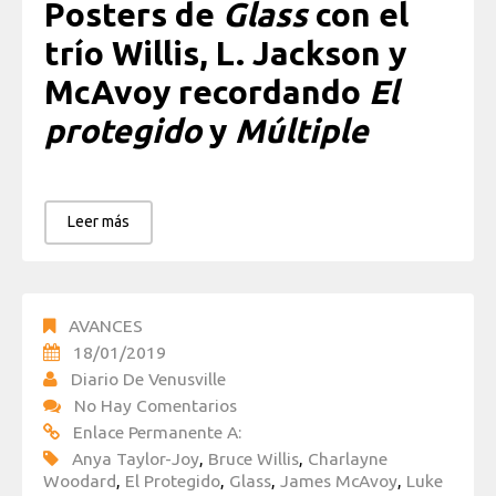
Posters de
Glass
con el
trío Willis, L. Jackson y
McAvoy recordando
El
protegido
y
Múltiple
Leer más
AVANCES
18/01/2019
Diario De Venusville
No Hay Comentarios
Enlace Permanente A:
Anya Taylor-Joy
,
Bruce Willis
,
Charlayne
Woodard
,
El Protegido
,
Glass
,
James McAvoy
,
Luke