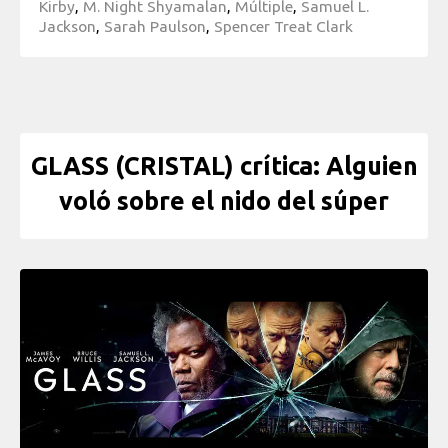
Kirby
,
M. Night Shyamalan
,
Múltiple
,
Samuel L.
Jackson
,
Sarah Paulson
,
Spencer Treat Clark
GLASS (CRISTAL) crítica: Alguien
voló sobre el nido del súper