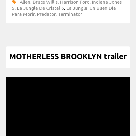
Alien
,
Bruce Willis
,
Harrison Ford
,
Indiana Jones
5
,
La Jungla De Cristal 6
,
La Jungla: Un Buen Día
Para Morir
,
Predator
,
Terminator
MOTHERLESS BROOKLYN trailer