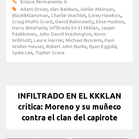
Enlace Permanente A:
Adam Driver
,
Alec Baldwin
,
Ashlie Atkinson
,
BlacKkKlansman
,
Charlie Wachtel
,
Corey Hawkins
,
Craig MuMs Grant
,
David Rabinowitz
,
Elise Hudson
,
Harry Belafonte
,
Infiltrado En El KkKlan
,
Jasper
Pääkkönen
,
John David Washington
,
Kevin
Willmott
,
Laura Harrier
,
Michael Buscemi
,
Paul
Walter Hauser
,
Robert John Burke
,
Ryan Eggold
,
Spike Lee
,
Topher Grace
INFILTRADO EN EL KKKLAN
crítica: Moreno y su muñeco
contra el clan del capirote