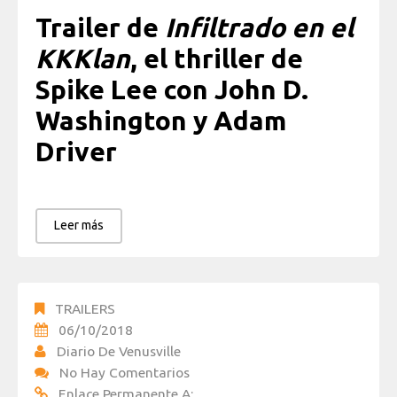
Trailer de
Infiltrado en el
KKKlan
, el thriller
de
Spike Lee con John D.
Washington y Adam
Driver
Leer más
TRAILERS
06/10/2018
Diario De Venusville
No Hay Comentarios
Enlace Permanente A: