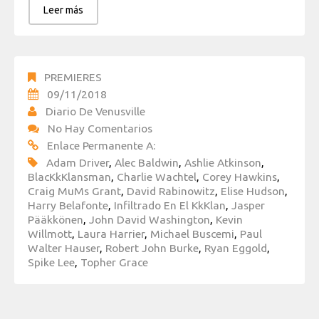
Leer más
PREMIERES
09/11/2018
Diario De Venusville
No Hay Comentarios
Enlace Permanente A:
Adam Driver
,
Alec Baldwin
,
Ashlie Atkinson
,
BlacKkKlansman
,
Charlie Wachtel
,
Corey Hawkins
,
Craig MuMs Grant
,
David Rabinowitz
,
Elise Hudson
,
Harry Belafonte
,
Infiltrado En El KkKlan
,
Jasper
Pääkkönen
,
John David Washington
,
Kevin
Willmott
,
Laura Harrier
,
Michael Buscemi
,
Paul
Walter Hauser
,
Robert John Burke
,
Ryan Eggold
,
Spike Lee
,
Topher Grace