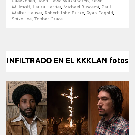
Pääkkönen
,
John David Washington
,
Kevin
Willmott
,
Laura Harrier
,
Michael Buscemi
,
Paul
Walter Hauser
,
Robert John Burke
,
Ryan Eggold
,
Spike Lee
,
Topher Grace
INFILTRADO EN EL KKKLAN fotos