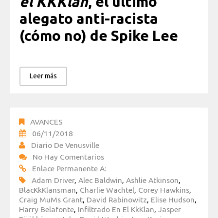
el KKKlan
, el último
alegato anti-racista
(cómo no) de Spike Lee
Leer más
AVANCES
06/11/2018
Diario De Venusville
No Hay Comentarios
Enlace Permanente A:
Adam Driver
,
Alec Baldwin
,
Ashlie Atkinson
,
BlacKkKlansman
,
Charlie Wachtel
,
Corey Hawkins
,
Craig MuMs Grant
,
David Rabinowitz
,
Elise Hudson
,
Harry Belafonte
,
Infiltrado En El KkKlan
,
Jasper