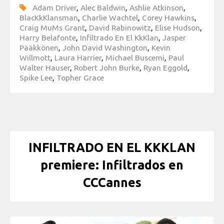
Adam Driver
,
Alec Baldwin
,
Ashlie Atkinson
,
BlacKkKlansman
,
Charlie Wachtel
,
Corey Hawkins
,
Craig MuMs Grant
,
David Rabinowitz
,
Elise Hudson
,
Harry Belafonte
,
Infiltrado En El KkKlan
,
Jasper
Pääkkönen
,
John David Washington
,
Kevin
Willmott
,
Laura Harrier
,
Michael Buscemi
,
Paul
Walter Hauser
,
Robert John Burke
,
Ryan Eggold
,
Spike Lee
,
Topher Grace
INFILTRADO EN EL KKKLAN
premiere: Infiltrados en
CCCannes