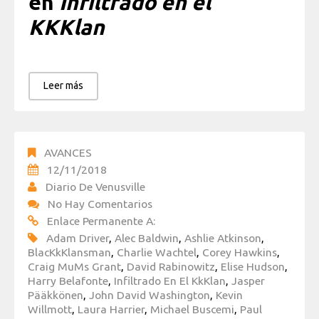
en
Infiltrado en el
KKKlan
Leer más
AVANCES
12/11/2018
Diario De Venusville
No Hay Comentarios
Enlace Permanente A:
Adam Driver
,
Alec Baldwin
,
Ashlie Atkinson
,
BlacKkKlansman
,
Charlie Wachtel
,
Corey Hawkins
,
Craig MuMs Grant
,
David Rabinowitz
,
Elise Hudson
,
Harry Belafonte
,
Infiltrado En El KkKlan
,
Jasper
Pääkkönen
,
John David Washington
,
Kevin
Willmott
,
Laura Harrier
,
Michael Buscemi
,
Paul