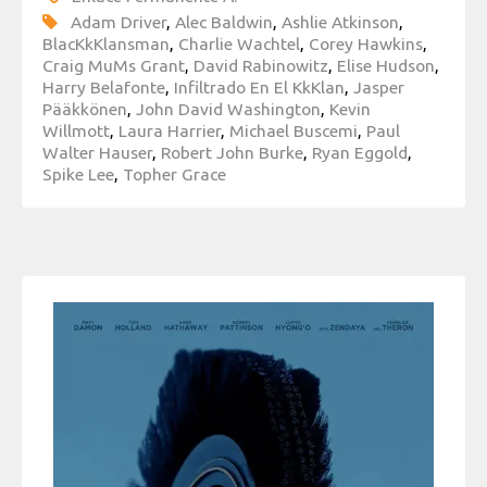
Adam Driver
,
Alec Baldwin
,
Ashlie Atkinson
,
BlacKkKlansman
,
Charlie Wachtel
,
Corey Hawkins
,
Craig MuMs Grant
,
David Rabinowitz
,
Elise Hudson
,
Harry Belafonte
,
Infiltrado En El KkKlan
,
Jasper
Pääkkönen
,
John David Washington
,
Kevin
Willmott
,
Laura Harrier
,
Michael Buscemi
,
Paul
Walter Hauser
,
Robert John Burke
,
Ryan Eggold
,
Spike Lee
,
Topher Grace