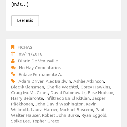
(más…)
Leer más
FICHAS
09/11/2018
Diario De Venusville
No Hay Comentarios
Enlace Permanente A:
Adam Driver
,
Alec Baldwin
,
Ashlie Atkinson
,
BlacKkKlansman
,
Charlie Wachtel
,
Corey Hawkins
,
Craig MuMs Grant
,
David Rabinowitz
,
Elise Hudson
,
Harry Belafonte
,
Infiltrado En El KkKlan
,
Jasper
Pääkkönen
,
John David Washington
,
Kevin
Willmott
,
Laura Harrier
,
Michael Buscemi
,
Paul
Walter Hauser
,
Robert John Burke
,
Ryan Eggold
,
Spike Lee
,
Topher Grace