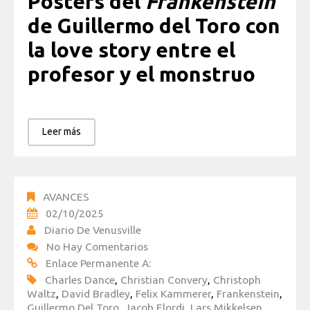
Posters del
Frankenstein
de Guillermo del Toro con
la love story entre el
profesor y el monstruo
Leer más
AVANCES
02/10/2025
Diario De Venusville
No Hay Comentarios
Enlace Permanente A:
Charles Dance
,
Christian Convery
,
Christoph
Waltz
,
David Bradley
,
Felix Kammerer
,
Frankenstein
,
Guillermo Del Toro
,
Jacob Elordi
,
Lars Mikkelsen
,