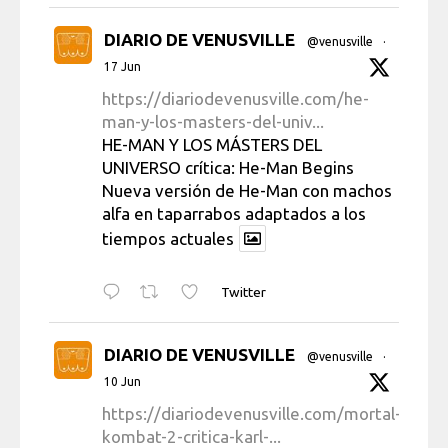
DIARIO DE VENUSVILLE
@venusville
·
17 Jun
https://diariodevenusville.com/he-
man-y-los-masters-del-univ...
HE-MAN Y LOS MÁSTERS DEL
UNIVERSO crítica: He-Man Begins
Nueva versión de He-Man con machos
alfa en taparrabos adaptados a los
tiempos actuales
Twitter
DIARIO DE VENUSVILLE
@venusville
·
10 Jun
https://diariodevenusville.com/mortal-
kombat-2-critica-karl-...