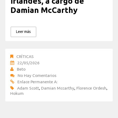
irlandés, a cargo de
Damian McCarthy
Leer más
CRÍTICAS
22/05/2026
Beto
No Hay Comentarios
Enlace Permanente A:
Adam Scott
,
Damian Mccarthy
,
Florence Ordesh
,
Hokum