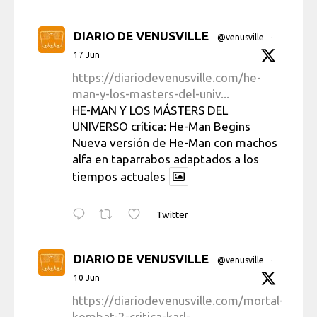
DIARIO DE VENUSVILLE
@venusville
·
17 Jun
https://diariodevenusville.com/he-
man-y-los-masters-del-univ...
HE-MAN Y LOS MÁSTERS DEL
UNIVERSO crítica: He-Man Begins
Nueva versión de He-Man con machos
alfa en taparrabos adaptados a los
tiempos actuales
Twitter
DIARIO DE VENUSVILLE
@venusville
·
10 Jun
https://diariodevenusville.com/mortal-
kombat-2-critica-karl-...