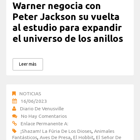
Warner negocia con
Peter Jackson su vuelta
al estudio para expandir
el universo de los anillos
Leer más
NOTICIAS
16/06/2023
Diario De Venusville
No Hay Comentarios
Enlace Permanente A:
¡Shazam! La Fúria De Los Dioses
,
Animales
Fantásticos
,
Aves De Presa
,
El Hobbit
,
El Señor De