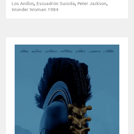
Los Anillos
,
Escuadrón Suicida
,
Peter Jackson
,
Wonder Woman 1984