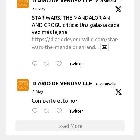
DIARIO DE VENUSVILLE
@venusville
·
31 May
STAR WARS: THE MANDALORIAN
AND GROGU crítica: Una galaxia cada
vez más lejana
https://diariodevenusville.com/star-
wars-the-mandalorian-and...
Twitter
DIARIO DE VENUSVILLE
@venusville
·
8 May
Comparte esto no?
Twitter
Load More