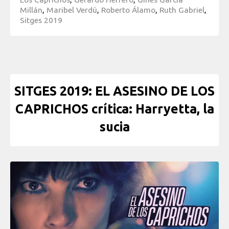
Millán
,
Maribel Verdú
,
Roberto Álamo
,
Ruth Gabriel
,
Sitges 2019
SITGES 2019: EL ASESINO DE LOS
CAPRICHOS crítica: Harryetta, la
sucia