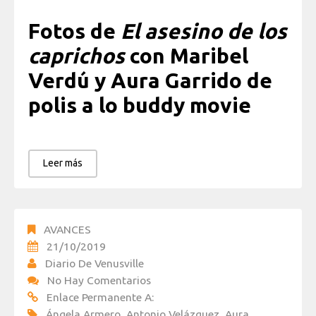
Fotos de
El asesino de los
caprichos
con Maribel
Verdú y Aura Garrido de
polis a lo buddy movie
Leer más
AVANCES
21/10/2019
Diario De Venusville
No Hay Comentarios
Enlace Permanente A:
Ángela Armero
,
Antonio Velázquez
,
Aura