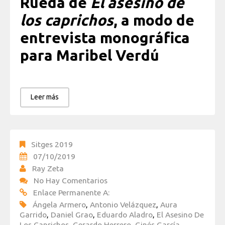
Rueda de
El asesino de
los caprichos
, a modo de
entrevista monográfica
para Maribel Verdú
Leer más
Sitges 2019
07/10/2019
Ray Zeta
No Hay Comentarios
Enlace Permanente A:
Ángela Armero
,
Antonio Velázquez
,
Aura
Garrido
,
Daniel Grao
,
Eduardo Aladro
,
El Asesino De
Los Caprichos
,
Gerardo Herrero
,
Ginés García