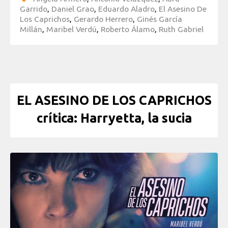
Garrido
,
Daniel Grao
,
Eduardo Aladro
,
El Asesino De
Los Caprichos
,
Gerardo Herrero
,
Ginés García
Millán
,
Maribel Verdú
,
Roberto Álamo
,
Ruth Gabriel
EL ASESINO DE LOS CAPRICHOS
crítica: Harryetta, la sucia