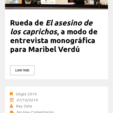
Rueda de
El asesino de
los caprichos
, a modo de
entrevista monográfica
para Maribel Verdú
Leer más
Sitges 2019
07/10/2019
Ray Zeta
No Hay Comentarios