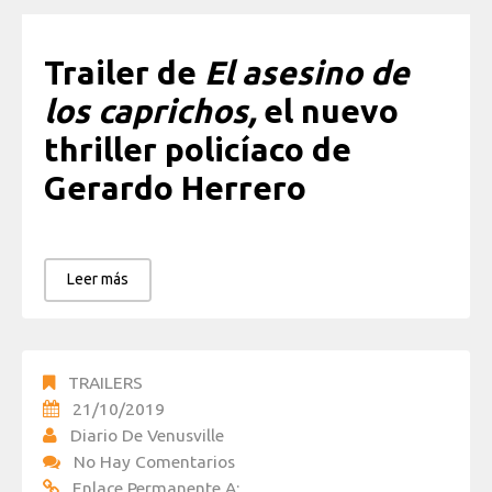
Trailer de
El asesino de
los caprichos,
el nuevo
thriller policíaco de
Gerardo Herrero
Leer más
TRAILERS
21/10/2019
Diario De Venusville
No Hay Comentarios
Enlace Permanente A: